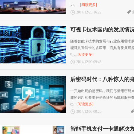
力。...
[阅读更多]
2014/12/25 16:22
可视卡技术国内的发展情
随着智能卡技术的发展与行业应用需求的
能满足智能卡的多应用，而具有反复可
行...
[阅读更多]
2014/12/09 09:46
后密码时代：八种惊人的
一开始出现的是密码，我们尽量用密码
罪的兴起和要求身份验证的系统和服务
出...
[阅读更多]
2014/12/05 09:26
智能手机支付一卡通解决