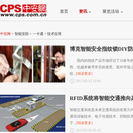
首页
资讯
展览活动
中安网
>
智能安防
>
一卡通
>
技术应用
博克智能安全指纹锁DIY
国内的指纹产品市场经过了10多年的
熟，也越来被寻常百姓接受。面对市场
纹...
[阅读更多]
2015/08/14 10:06
RFID系统将智能交通推向
智能交通系统是未来交通系统的发展方
通讯传输技术、电子传感技术、控制技
于...
[阅读更多]
2015/01/28 09:18