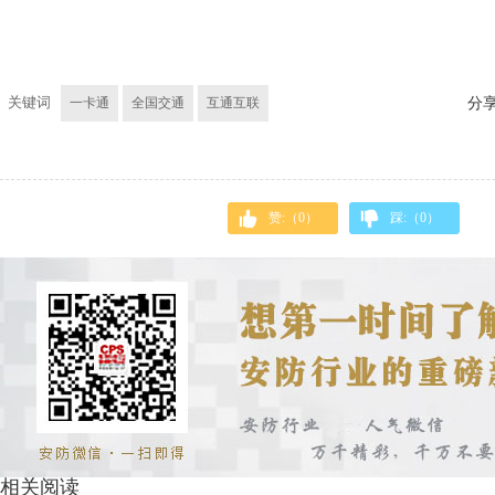
关键词
一卡通
全国交通
互通互联
分
赞:（
0
）
踩:（
0
）
相关阅读