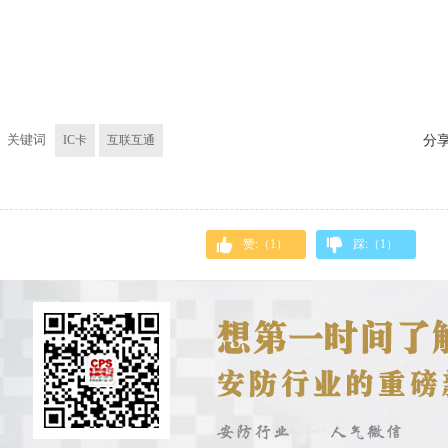
关键词
IC卡
互联互通
分
赞:（
1
）
踩:（
1
）