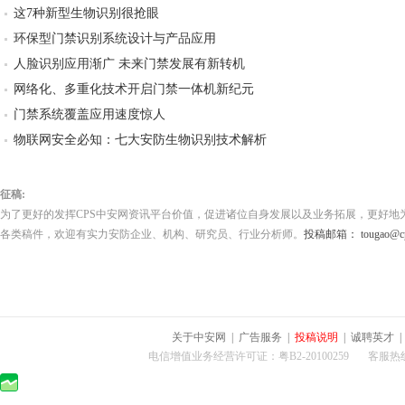
这7种新型生物识别很抢眼
环保型门禁识别系统设计与产品应用
人脸识别应用渐广 未来门禁发展有新转机
网络化、多重化技术开启门禁一体机新纪元
门禁系统覆盖应用速度惊人
物联网安全必知：七大安防生物识别技术解析
征稿:
为了更好的发挥CPS中安网资讯平台价值，促进诸位自身发展以及业务拓展，更好地
各类稿件，欢迎有实力安防企业、机构、研究员、行业分析师。
投稿邮箱： tougao@cps
关于中安网
|
广告服务
|
投稿说明
|
诚聘英才
电信增值业务经营许可证：粤B2-20100259 客服热线：400-0