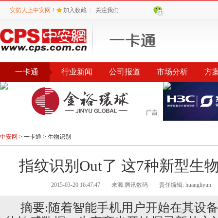
安防人上中安网！
加入收藏
|
关注我们
一卡通
行业新闻
公司报道
市场分析
方
中安网
>
一卡通
>
生物识别
指纹识别Out了 这7种新型生
2015-03-20 16:47:47
来源:腾讯数码
责任编辑: huangliyun
摘要:随着智能手机用户开始在其设