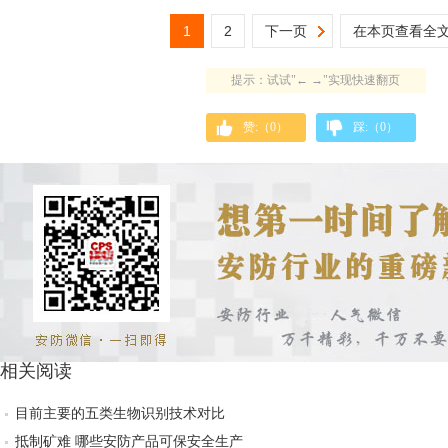
1
2
下一页
在本页查看全
提示：试试"← →"实现快速翻页
赞:（
0
）
踩:（
0
）
相关阅读
目前主要的五类生物识别技术对比
抵制矿难 哪些安防产品可保安全生产