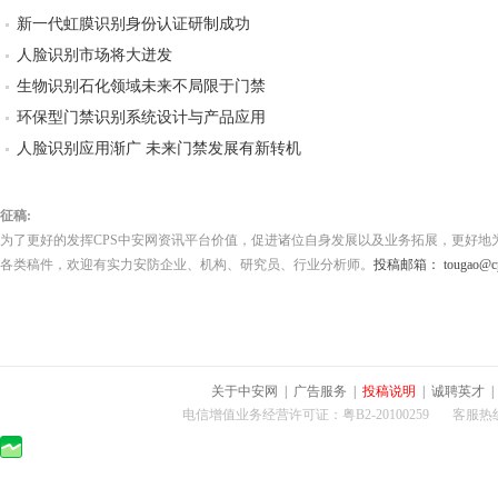
新一代虹膜识别身份认证研制成功
人脸识别市场将大迸发
生物识别石化领域未来不局限于门禁
环保型门禁识别系统设计与产品应用
人脸识别应用渐广 未来门禁发展有新转机
征稿:
为了更好的发挥CPS中安网资讯平台价值，促进诸位自身发展以及业务拓展，更好地
各类稿件，欢迎有实力安防企业、机构、研究员、行业分析师。
投稿邮箱： tougao@cps
关于中安网
|
广告服务
|
投稿说明
|
诚聘英才
电信增值业务经营许可证：粤B2-20100259 客服热线：400-0