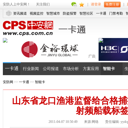
安防人上中安网！
关注我们
|
请登录
|
免费注册
资讯频道
视频监控
智慧城市
防盗报警
智慧社区
一卡通
门禁考勤
一卡通
行业新闻
公司报道
市场分析
方案应用
智能卡
安防网
>>
一卡通
>>
智能卡
山东省龙口渔港监督给合格捕捞
射频船载标
2011-04-07 10:50:49
来源:网络
责任编辑: yydc