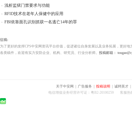
浅析监狱门禁要求与功能
RFID技术在老年人保健中的应用
FBI依靠面孔识别抓获一名逃亡14年的罪
征稿:
为了更好的发挥CPS中安网资讯平台价值，促进诸位自身发展以及业务拓展，更好地
各类稿件，欢迎有实力安防企业、机构、研究员、行业分析师。
投稿邮箱： tougao@cps
关于中安网
|
广告服务
|
投稿说明
|
诚聘英才
电信增值业务经营许可证：粤B2-20100259 客服热线：400-0