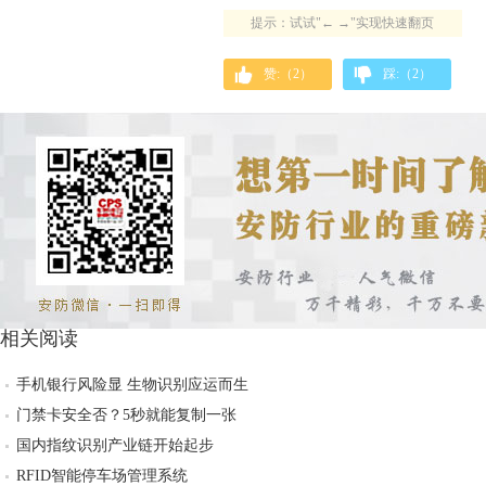
提示：试试"← →"实现快速翻页
赞:（
2
）
踩:（
2
）
相关阅读
手机银行风险显 生物识别应运而生
门禁卡安全否？5秒就能复制一张
国内指纹识别产业链开始起步
RFID智能停车场管理系统